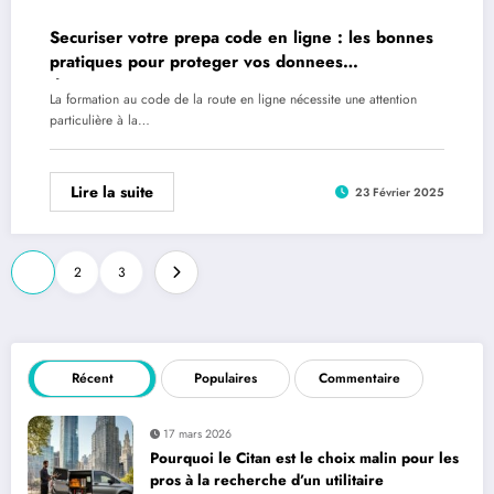
Securiser votre prepa code en ligne : les bonnes
pratiques pour proteger vos donnees
d’apprentissage
La formation au code de la route en ligne nécessite une attention
particulière à la…
Lire la suite
23 Février 2025
Pagination
1
2
3
des
publications
Récent
Populaires
Commentaire
17 mars 2026
Pourquoi le Citan est le choix malin pour les
pros à la recherche d’un utilitaire