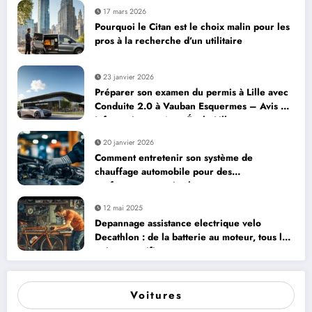
17 mars 2026
Pourquoi le Citan est le choix malin pour les
pros à la recherche d’un utilitaire
23 janvier 2026
Préparer son examen du permis à Lille avec
Conduite 2.0 à Vauban Esquermes – Avis et
Informations – Auto École Lille
20 janvier 2026
Comment entretenir son système de
chauffage automobile pour des
performances optimales
12 mai 2025
Depannage assistance electrique velo
Decathlon : de la batterie au moteur, tous les
points a verifier
Voitures