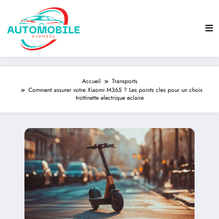
Aller
au
contenu
Accueil
Transports
Comment assurer votre Xiaomi M365 ? Les points cles pour un choix
trottinette electrique eclaire