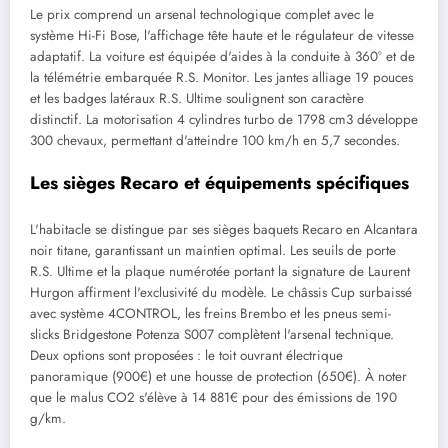
Le prix comprend un arsenal technologique complet avec le
système Hi-Fi Bose, l'affichage tête haute et le régulateur de vitesse
adaptatif. La voiture est équipée d'aides à la conduite à 360° et de
la télémétrie embarquée R.S. Monitor. Les jantes alliage 19 pouces
et les badges latéraux R.S. Ultime soulignent son caractère
distinctif. La motorisation 4 cylindres turbo de 1798 cm3 développe
300 chevaux, permettant d'atteindre 100 km/h en 5,7 secondes.
Les sièges Recaro et équipements spécifiques
L'habitacle se distingue par ses sièges baquets Recaro en Alcantara
noir titane, garantissant un maintien optimal. Les seuils de porte
R.S. Ultime et la plaque numérotée portant la signature de Laurent
Hurgon affirment l'exclusivité du modèle. Le châssis Cup surbaissé
avec système 4CONTROL, les freins Brembo et les pneus semi-
slicks Bridgestone Potenza S007 complètent l'arsenal technique.
Deux options sont proposées : le toit ouvrant électrique
panoramique (900€) et une housse de protection (650€). À noter
que le malus CO2 s'élève à 14 881€ pour des émissions de 190
g/km.