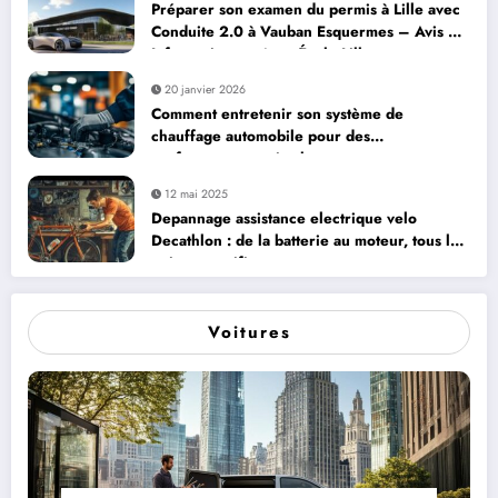
Préparer son examen du permis à Lille avec
Conduite 2.0 à Vauban Esquermes – Avis et
Informations – Auto École Lille
20 janvier 2026
Comment entretenir son système de
chauffage automobile pour des
performances optimales
12 mai 2025
Depannage assistance electrique velo
Decathlon : de la batterie au moteur, tous les
points a verifier
Voitures